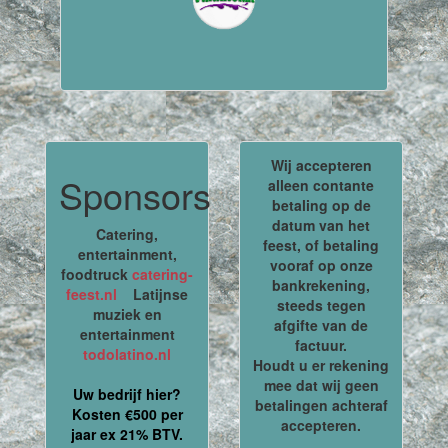
Wij accepteren
Sponsors
alleen contante
betaling op de
datum van het
Catering,
feest, of betaling
entertainment,
vooraf op onze
foodtruck
catering-
bankrekening,
feest.nl
Latijnse
steeds tegen
muziek en
afgifte van de
entertainment
factuur.
todolatino.nl
Houdt u er rekening
mee dat wij geen
Uw bedrijf hier?
betalingen achteraf
Kosten €500 per
accepteren.
jaar ex 21% BTV.