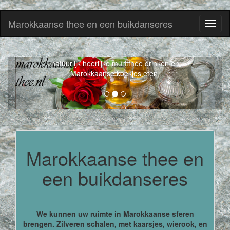
Marokkaanse thee en een buikdanseres
Toggl
naviga
Marokkaanse thee en een buikdanseres in
zilveren schalen, met kaarsjes, wierook, en
natuurlijk heerlijke muntthee drinken en
Marokkaanse koekjes eten.
Marokkaanse thee en
een buikdanseres
We kunnen uw ruimte in Marokkaanse sferen
brengen. Zilveren schalen, met kaarsjes, wierook, en