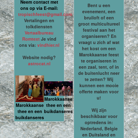
Neem contact met
Bent u een
ons op via E-mail:
evenement, een
tropischfeest@gmail.com
bruiloft of een
Vertalingen en
groot multicultureel
tolkdiensten
festival aan het
Vertaalbureau
organiseren? En
Romtext
Je vind
vraagt u zich af wat
ons via:
vindhier.nl
het kost om een
Marokkaanse feest
Website nodig?
te organiseren in
astrocat.nl
een zaal, tent, of in
de buitenlucht neer
te zetten? Wij
kunnen een mooie
offerte maken voor
u!
Marokkaanse
thee en een
Marokkaanse
Wij zijn
buikdanseres
thee en een
beschikbaar voor
buikdanseres
optredens in:
Nederland, Belgie
en Duitsland en