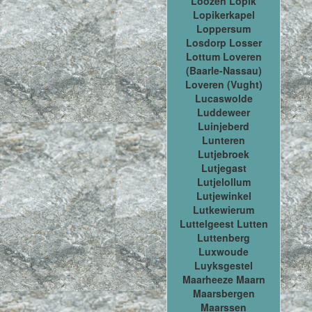
Loozen Lopik
Lopikerkapel
Loppersum
Losdorp Losser
Lottum Loveren
(Baarle-Nassau)
Loveren (Vught)
Lucaswolde
Luddeweer
Luinjeberd
Lunteren
Lutjebroek
Lutjegast
Lutjelollum
Lutjewinkel
Lutkewierum
Luttelgeest Lutten
Luttenberg
Luxwoude
Luyksgestel
Maarheeze Maarn
Maarsbergen
Maarssen