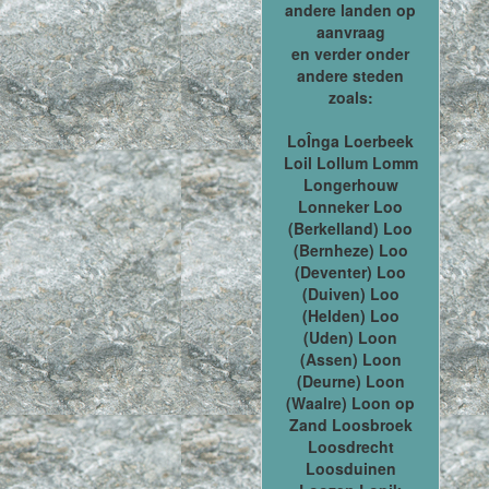
andere landen op
aanvraag
en verder onder
andere steden
zoals:
LoÎnga Loerbeek
Loil Lollum Lomm
Longerhouw
Lonneker Loo
(Berkelland) Loo
(Bernheze) Loo
(Deventer) Loo
(Duiven) Loo
(Helden) Loo
(Uden) Loon
(Assen) Loon
(Deurne) Loon
(Waalre) Loon op
Zand Loosbroek
Loosdrecht
Loosduinen